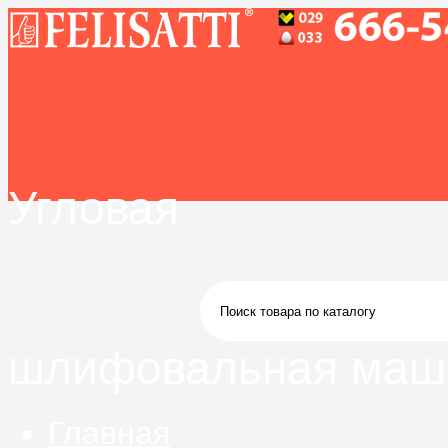
Угловая
шлифовальная маш
Главная