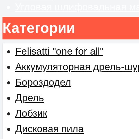
Угловая шлифовальная м
Категории
Felisatti "one for all"
Аккумуляторная дрель-шу
Бороздодел
Дрель
Лобзик
Дисковая пила