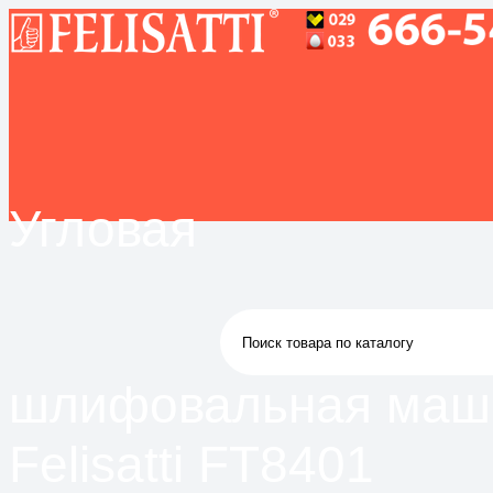
Угловая
шлифовальная маш
Felisatti FT8401