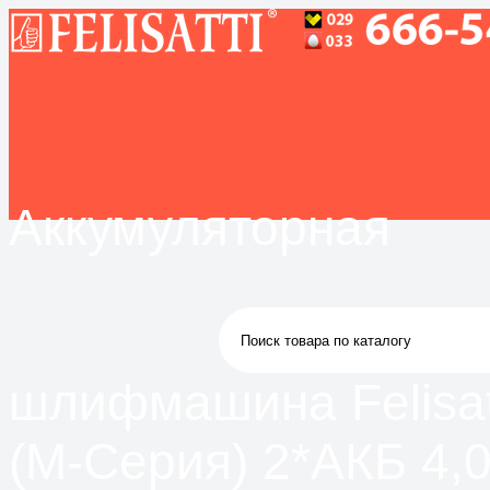
Аккумуляторная
шлифмашина Felisat
(М-Серия) 2*АКБ 4,0